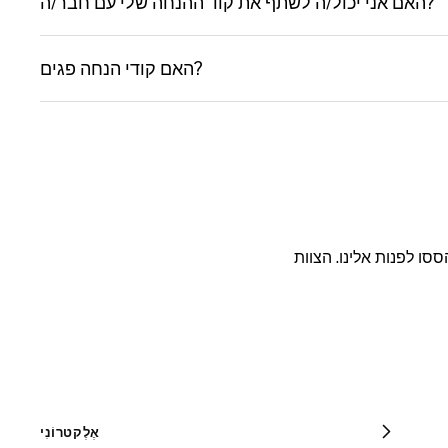
האם אני יכול/ה לשתף את קוד ההנחה שלי עם חבר/ה?
האם קודי הנחה פגים?
סו לפנות אלינו. הצוות
אֶלֶקטרוֹנִי